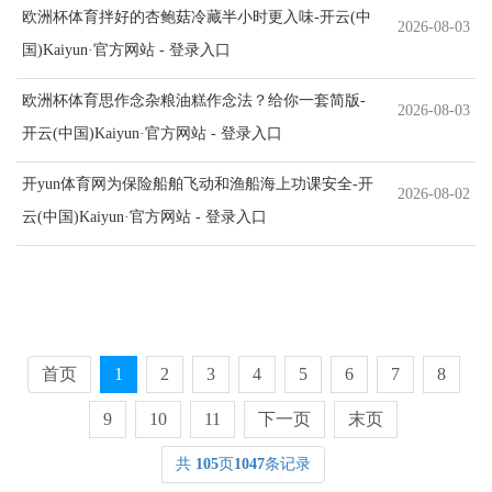
欧洲杯体育拌好的杏鲍菇冷藏半小时更入味-开云(中
2026-08-03
国)Kaiyun·官方网站 - 登录入口
欧洲杯体育思作念杂粮油糕作念法？给你一套简版-
2026-08-03
开云(中国)Kaiyun·官方网站 - 登录入口
开yun体育网为保险船舶飞动和渔船海上功课安全-开
2026-08-02
云(中国)Kaiyun·官方网站 - 登录入口
首页
1
2
3
4
5
6
7
8
9
10
11
下一页
末页
共
105
页
1047
条记录