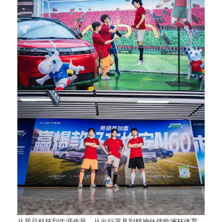
从居品科技到生涯作风，从出行器具到精神伙伴欧洲杯体育，