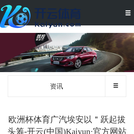
资讯
欧洲杯体育广汽埃安以＂跃起拔
头筹-开云(中国)Kaiyun·官方网站