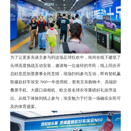
为了让更多东谈主参与到这场足球狂欢中，埃何在线下建筑了
头球高度挑战互动安装，邀请每一位途经的市民；线上同步开
启好意思加墨赛事全民竞猜，现场扫码参与互动，即有契机赢
取爆款好车埃安·N60一年使用权，更有京东购物卡、高端折
叠屏手机、大疆口袋相机、欧文签名球衣等重磅好礼按序送
出。从线下体验到线上参与，埃安勉力于打造一场确实全民可
及的体育盛宴。