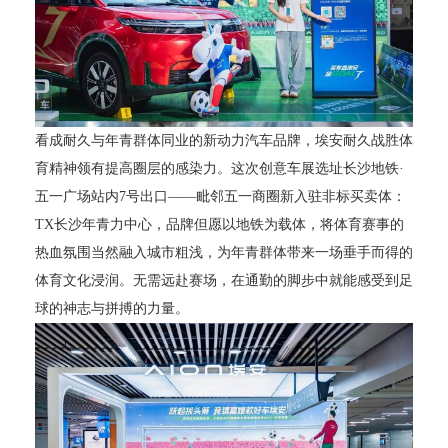
看成耐久与年青群体同业的新动力汽车品牌，埃安耐久战胜体
育精神领有提高圈层的感染力。这次创意车展选址长沙地铁·
五一广场站内7号出口——毗邻五一商圈新入驻非标买卖体：
TX长沙年青力中心，品牌但愿以地铁为载体，将体育赛事的
热血氛围当然融入城市粗浅，为年青群体带来一场垂手而得的
体育文化浸润。无需远赴赛场，在通勤的脚步中就能感受到足
球的神志与拼搏的力量。