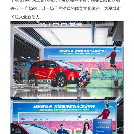
车埃安N60"为主题的创意车展欧洲杯体育，稳妥登陆长沙地
铁·五一广场站，以一场千里浸式的体育文化体验，为星城市
民注入全新活力。