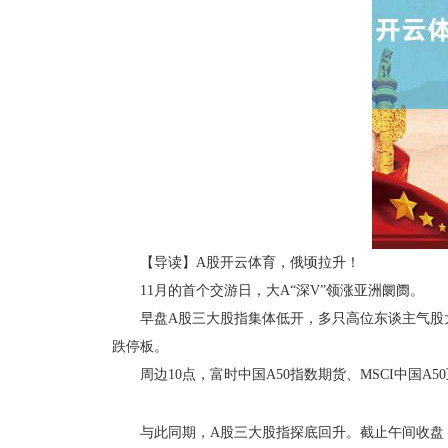
【导读】A股开云体育，俄顷拉升！
11月的首个交游日，大A“深V”领涨亚洲阛阓。
早盘A股三大股指集体低开，多只高位东谈主气股大
跌停板。
周边10点，富时中国A50指数期货、MSCI中国A
与此同期，A股三大股指探底回升。截止午间收盘，沪指涨