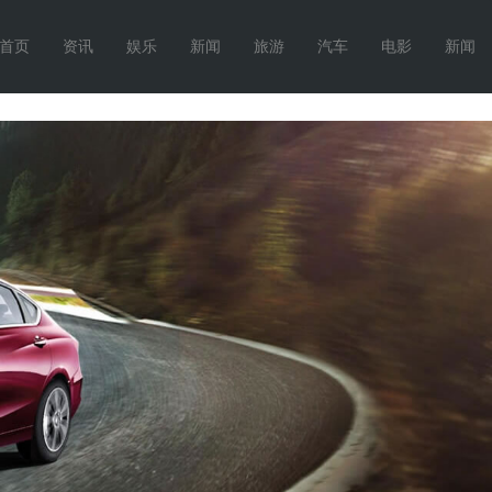
首页
资讯
娱乐
新闻
旅游
汽车
电影
新闻