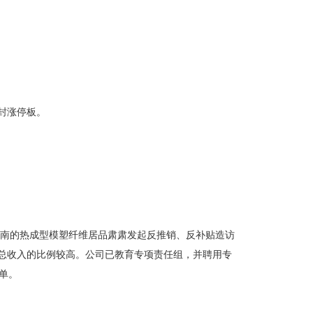
封涨停板。
、越南的热成型模塑纤维居品肃肃发起反推销、反补贴造访
期总收入的比例较高。公司已教育专项责任组，并聘用专
单。