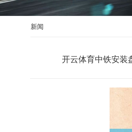
新闻
开云体育中铁安装盘中