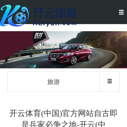
旅游
开云体育(中国)官方网站自古即
是兵家必争之地-开云(中