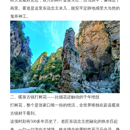
秋天去最好意思，双方的树叶金黄火红，自驾其中，像闯进了
画里。要道是这里东说念主未几，能安平定静地感受大当然的
鬼斧神工。
二、暖泉古镇打树花——比烟花还触动的千年绝技
打树花，整个是张家口唯一份的绝活，全世界唯独在蔚县暖泉
古镇材干看到。
这项时刻有500多年历史了。老匠东说念主把融化的铁水舀起
来，一勺一勺泼向古城墙，铁水撞击的霎时炸开万朵金花，像