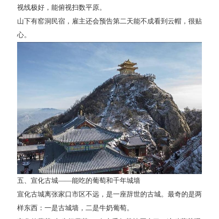
视线极好，能俯视扫数平原。
山下有窑洞民宿，雇主还会预告第二天能不成看到云帽，很贴
心。
五、宣化古城——能吃的葡萄和千年城墙
宣化古城离张家口市区不远，是一座辞世的古城。最奇的是两
样东西：一是古城墙，二是牛奶葡萄。